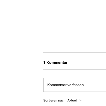
1 Kommentar
Kommentar verfassen...
Die Villwock Brothers in der
Sortieren nach:
Aktuell
Grube