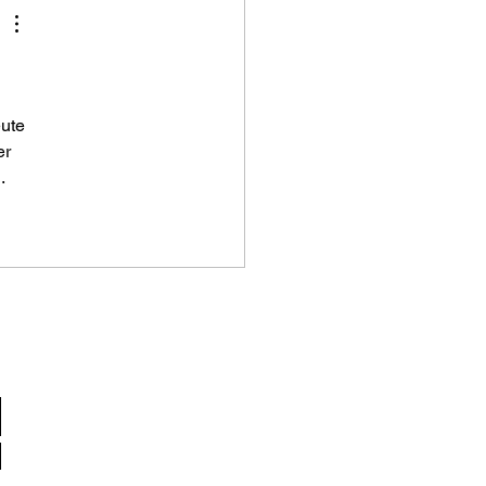
ute 
er 
.